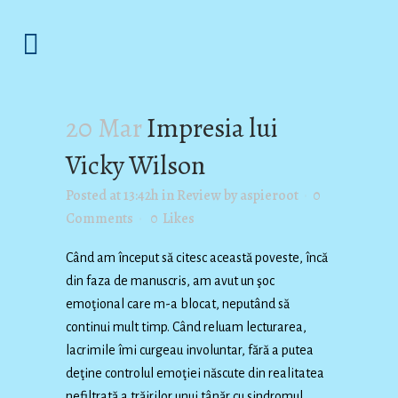
20 Mar
Impresia lui
Vicky Wilson
Posted at 13:42h
in
Review
by
aspieroot
0
Comments
0
Likes
Când am început să citesc această poveste, încă
din faza de manuscris, am avut un şoc
emoţional care m-a blocat, neputând să
continui mult timp. Când reluam lecturarea,
lacrimile îmi curgeau involuntar, fără a putea
deţine controlul emoţiei născute din realitatea
nefiltrată a trăirilor unui tânăr cu sindromul