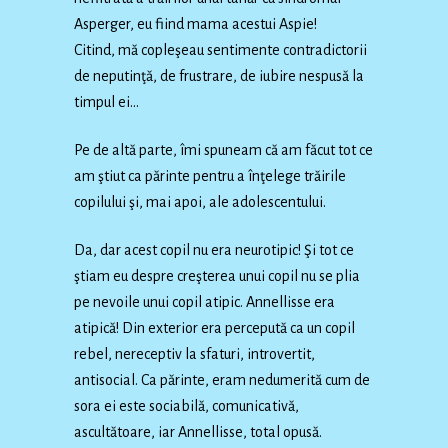
Asperger, eu fiind mama acestui Aspie!
Citind, mă copleşeau sentimente contradictorii
de neputinţă, de frustrare, de iubire nespusă la
timpul ei…
Pe de altă parte, îmi spuneam că am făcut tot ce
am ştiut ca părinte pentru a înţelege trăirile
copilului şi, mai apoi, ale adolescentului.
Da, dar acest copil nu era neurotipic! Şi tot ce
ştiam eu despre creşterea unui copil nu se plia
pe nevoile unui copil atipic. Annellisse era
atipică! Din exterior era percepută ca un copil
rebel, nereceptiv la sfaturi, introvertit,
antisocial. Ca părinte, eram nedumerită cum de
sora ei este sociabilă, comunicativă,
ascultătoare, iar Annellisse, total opusă.