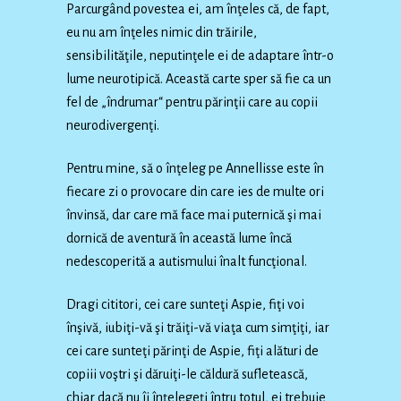
Parcurgând povestea ei, am înţeles că, de fapt,
eu nu am înţeles nimic din trăirile,
sensibilităţile, neputinţele ei de adaptare într-o
lume neurotipică. Această carte sper să fie ca un
fel de „îndrumar“ pentru părinţii care au copii
neurodivergenţi.
Pentru mine, să o înţeleg pe Annellisse este în
fiecare zi o provocare din care ies de multe ori
învinsă, dar care mă face mai puternică şi mai
dornică de aventură în această lume încă
nedescoperită a autismului înalt funcţional.
Dragi cititori, cei care sunteţi Aspie, fiţi voi
înşivă, iubiţi-vă şi trăiţi-vă viaţa cum simţiţi, iar
cei care sunteţi părinţi de Aspie, fiţi alături de
copiii voştri şi dăruiţi-le căldură sufletească,
chiar dacă nu îi înţelegeţi întru totul, ei trebuie