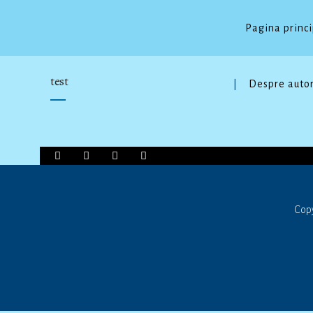
Pagina princ
test
Despre auto
Copy