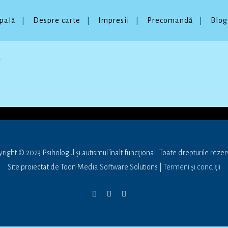
ipală
Despre carte
Impresii
Precomandă
Blog
r
right © 2023 Psihologul şi autismul înalt funcţional. Toate drepturile rezer
Site proiectat de Toon Media Software Solutions |
Termeni şi condiţii